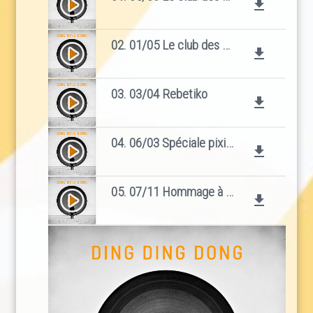
play_circle_filled
file_download
02. 01/05 Le club des 27 part1
play_circle_filled
file_download
03. 03/04 Rebetiko
play_circle_filled
file_download
04. 06/03 Spéciale pixies pour Mars
play_circle_filled
file_download
05. 07/11 Hommage à Buch
play_circle_filled
file_download