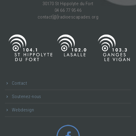
30170 St Hippolyte du Fort
04 66 77 95 46
contact[@]radioescapades.org
Contact
Soutenez-nous
Webdesign