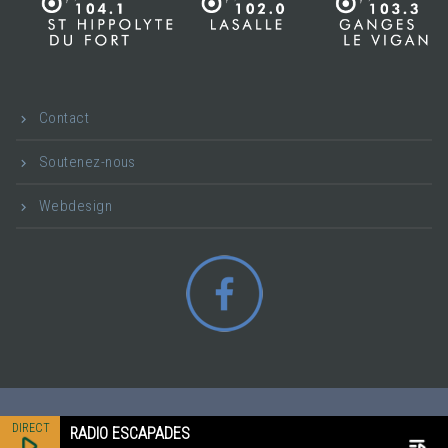
Contact
Soutenez-nous
Webdesign
RADIO ESCAPADES
play_arrow
playlist_play
2020 - RADIO ESCAPADES - TOUS DROITS RÉSERVÉS