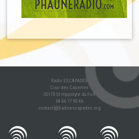
Radio ESCAPADES
Cour des Casernes
30170 St Hippolyte du Fort
04 66 77 95 46
contact[@]radioescapades.org