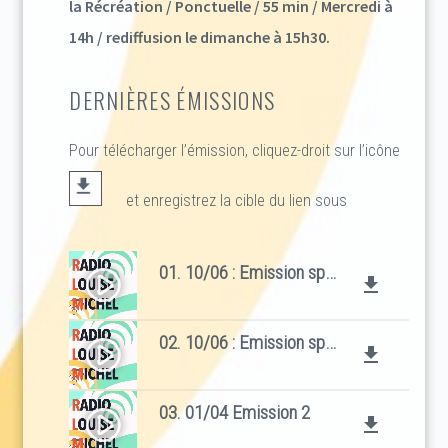
la Récréation / Ponctuelle / 55 min / Mercredi à
14h / rediffusion le dimanche à 15h30.
DERNIÈRES ÉMISSIONS
Pour télécharger l’émission, cliquez-droit sur l’icône
et enregistrez la cible du lien sous
01. 10/06 : Emission spéciale "contes philo" épisode 1
play_circle_filled
file_download
02. 10/06 : Emission spéciale "Philo" épisode 2 et interviews équipe pédagogique
play_circle_filled
file_download
03. 01/04 Emission 2
play_circle_filled
file_download