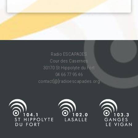
Radio ESCAPADES
Cour des Casernes
30170 St Hippolyte du Fort
04 66 77 95 46
contact[@]radioescapades.org