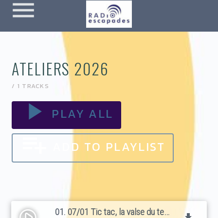
menu
ATELIERS 2026
/ 1 TRACKS
play_arrow
PLAY ALL
playlist_add
ADD TO PLAYLIST
01. 07/01 Tic tac, la valse du temps
play_circle_filled
file_download