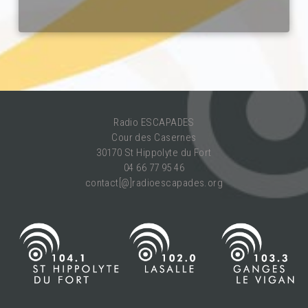
Radio ESCAPADES
Cour des Casernes
30170 St Hippolyte du Fort
04 66 77 95 46
contact[@]radioescapades.org