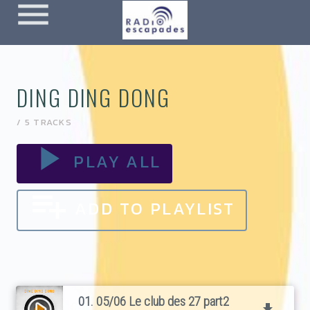
menu
DING DING DONG
/ 5 TRACKS
play_arrow
PLAY ALL
playlist_add
ADD TO PLAYLIST
01. 05/06 Le club des 27 part2
play_circle_filled
file_download