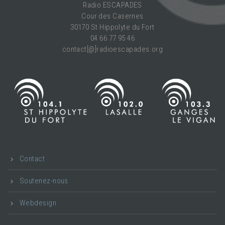
Radio ESCAPADES
Cour des Casernes
30170 St Hippolyte du Fort
04 66 77 95 46
contact[@]radioescapades.org
Contact
Soutenez-nous
Webdesign