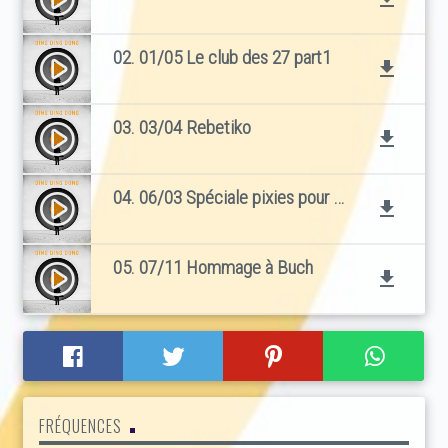
02. 01/05 Le club des 27 part1
play_circle_filled
file_download
03. 03/04 Rebetiko
play_circle_filled
file_download
04. 06/03 Spéciale pixies pour Mars
play_circle_filled
file_download
05. 07/11 Hommage à Buch
play_circle_filled
file_download
FRÉQUENCES