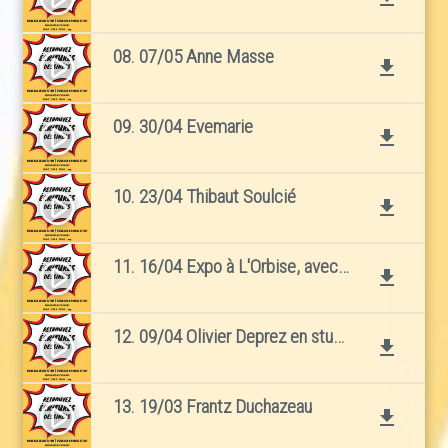
08. 07/05 Anne Masse
play_circle_filled
file_download
09. 30/04 Evemarie
play_circle_filled
file_download
10. 23/04 Thibaut Soulcié
play_circle_filled
file_download
11. 16/04 Expo à L'Orbise, avec Dominique Sapel, Margaux Salmi et Martes Bathori
play_circle_filled
file_download
12. 09/04 Olivier Deprez en studio
play_circle_filled
file_download
13. 19/03 Frantz Duchazeau
play_circle_filled
file_download