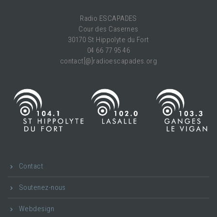
Radio ESCAPADES
Cour des Casernes
30170 St Hippolyte du Fort
04 66 77 95 46
contact[@]radioescapades.org
Contact
Soutenez-nous
Webdesign