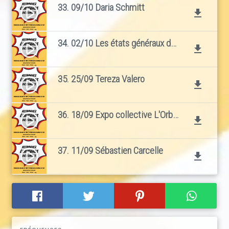
33. 09/10 Daria Schmitt
play_circle_filled
file_download
34. 02/10 Les états généraux de la bande dessinée avec Denis Bajram et hommage à Gwenaël Manach
play_circle_filled
file_download
35. 25/09 Tereza Valero
play_circle_filled
file_download
36. 18/09 Expo collective L'Orbise
play_circle_filled
file_download
37. 11/09 Sébastien Carcelle
play_circle_filled
file_download