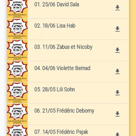
01. 25/06 David Sala
play_circle_filled
file_download
02. 18/06 Lisa Hab
play_circle_filled
file_download
03. 11/06 Zabus et Nicoby
play_circle_filled
file_download
04. 04/06 Violette Bernad
play_circle_filled
file_download
05. 28/05 Lili Sohn
play_circle_filled
file_download
06. 21/05 Frédéric Debomy
play_circle_filled
file_download
07. 14/05 Frédéric Pajak
play_circle_filled
file_download