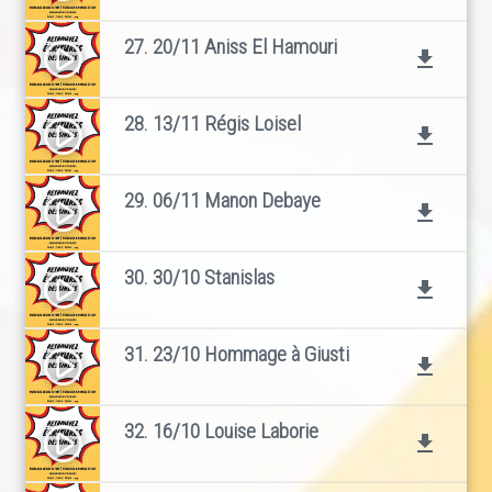
27. 20/11 Aniss El Hamouri
play_circle_filled
file_download
28. 13/11 Régis Loisel
play_circle_filled
file_download
29. 06/11 Manon Debaye
play_circle_filled
file_download
30. 30/10 Stanislas
play_circle_filled
file_download
31. 23/10 Hommage à Giusti
play_circle_filled
file_download
32. 16/10 Louise Laborie
play_circle_filled
file_download