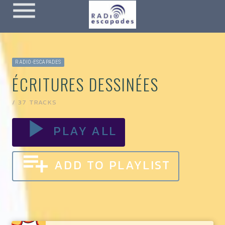
menu
RADIO-ESCAPADES
ÉCRITURES DESSINÉES
/ 37 TRACKS
play_arrow
PLAY ALL
playlist_add
ADD TO PLAYLIST