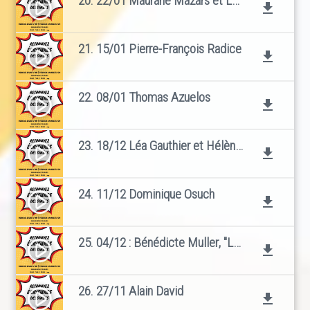
20. 22/01 Maurane Mazars et Laure Woestelandt
play_circle_filled
file_download
21. 15/01 Pierre-François Radice
play_circle_filled
file_download
22. 08/01 Thomas Azuelos
play_circle_filled
file_download
23. 18/12 Léa Gauthier et Hélène Haldeguer
play_circle_filled
file_download
24. 11/12 Dominique Osuch
play_circle_filled
file_download
25. 04/12 : Bénédicte Muller, "La tête sur mes épaules"
play_circle_filled
file_download
26. 27/11 Alain David
play_circle_filled
file_download