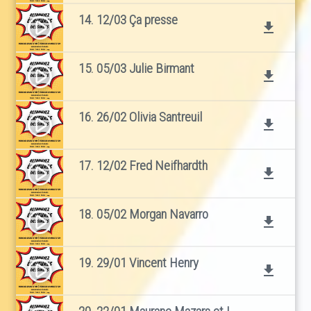
14. 12/03 Ça presse
play_circle_filled
file_download
15. 05/03 Julie Birmant
play_circle_filled
file_download
16. 26/02 Olivia Santreuil
play_circle_filled
file_download
17. 12/02 Fred Neifhardth
play_circle_filled
file_download
18. 05/02 Morgan Navarro
play_circle_filled
file_download
19. 29/01 Vincent Henry
play_circle_filled
file_download