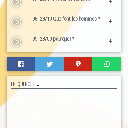
play_circle_filled
file_download
08. 28/10 Que font les hommes ?
play_circle_filled
file_download
09. 23/09 pourquoi ?
play_circle_filled
file_download
FRÉQUENCES