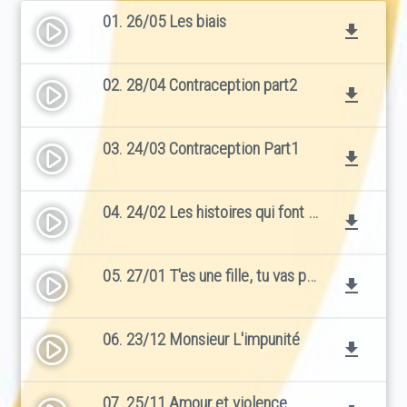
01. 26/05 Les biais
play_circle_filled
file_download
02. 28/04 Contraception part2
play_circle_filled
file_download
03. 24/03 Contraception Part1
play_circle_filled
file_download
04. 24/02 Les histoires qui font notre monde
play_circle_filled
file_download
05. 27/01 T'es une fille, tu vas pas y arriver
play_circle_filled
file_download
06. 23/12 Monsieur L'impunité
play_circle_filled
file_download
07. 25/11 Amour et violence