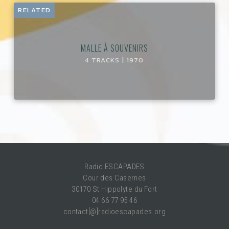
RELATED
MALLE À SOUVENIRS
4 TRACKS | 1970
Radio ESCAPADES
Cour des Casernes
30170 St Hippolyte du Fort
04 66 77 95 46
contact[@]radioescapades.org