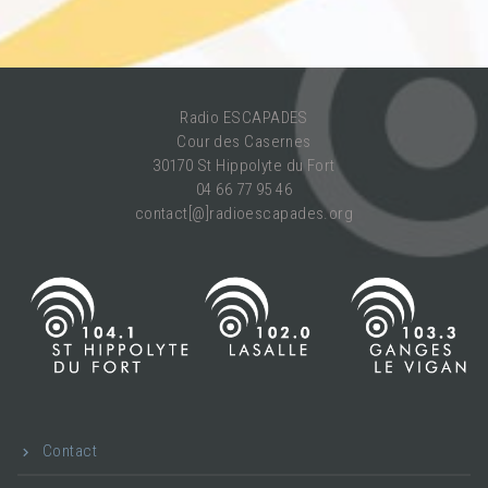
Radio ESCAPADES
Cour des Casernes
30170 St Hippolyte du Fort
04 66 77 95 46
contact[@]radioescapades.org
Contact